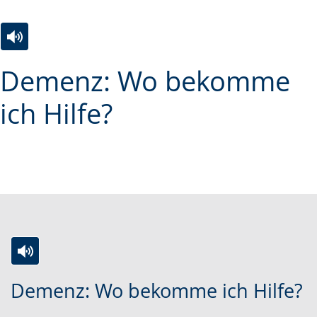
Zur
Aktiviere
Ein
Demenz: Wo bekomme
Leichten
Audio-
Video
Sprache
Unterstützung.
in
ich Hilfe?
wechseln.
Deutscher
Gebärdensprache
wird
angezeigt.
Zur
Aktiviere
Ein
Demenz: Wo bekomme ich Hilfe?
Leichten
Audio-
Video
Sprache
Unterstützung.
in