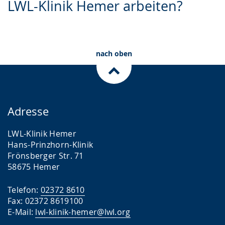
LWL-Klinik Hemer arbeiten?
Sprache
Unterstützung.
in
wechseln.
Deutscher
Gebärdensprache
wird
nach oben
angezeigt.
Adresse
LWL-Klinik Hemer
Hans-Prinzhorn-Klinik
Frönsberger Str. 71
58675 Hemer
Telefon:
02372 8610
Fax: 02372 8619100
E-Mail:
lwl-klinik-hemer@lwl.org