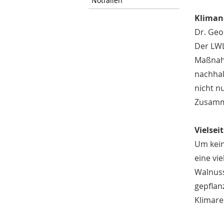
Notfällen
Kliman
Dr. Geo
Der LWL
Maßnahm
nachhal
nicht n
Zusamme
Vielsei
Um kein
eine vi
Walnuss
gepflan
Klimare