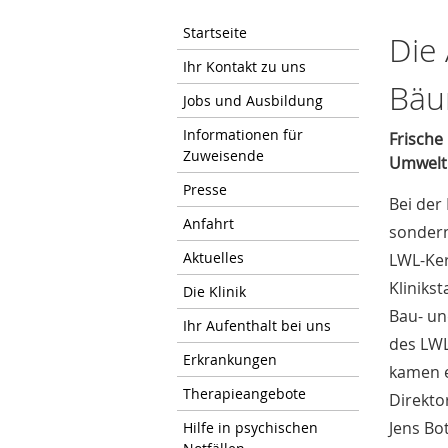
Startseite
Die 
Ihr Kontakt zu uns
Bäu
Jobs und Ausbildung
Informationen für
Frische
Zuweisende
Umwelt 
Presse
Bei der
Anfahrt
sondern
Aktuelles
LWL-Ker
Kliniks
Die Klinik
Bau- un
Ihr Aufenthalt bei uns
des LWL
Erkrankungen
kamen e
Therapieangebote
Direkto
Jens Bo
Hilfe in psychischen