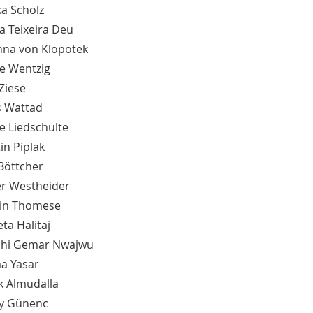
ka Scholz
ia Teixeira Deu
nna von Klopotek
le Wentzig
Ziese
s Wattad
e Liedschulte
in Piplak
 Böttcher
er Westheider
in Thomese
ta Halitaj
chi Gemar Nwajwu
a Yasar
k Almudalla
y Günenc