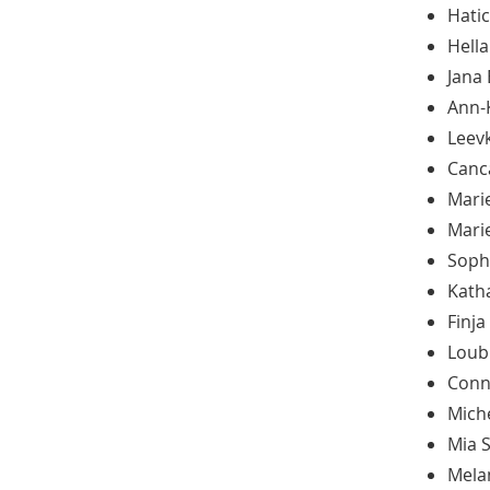
Hati
Hella
Jana 
Ann-
Leev
Canc
Mari
Mari
Soph
Kath
Finj
Loub
Conn
Mich
Mia S
Mela