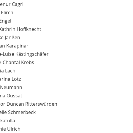
cenur Cagri
 Elirch
Engel
Kathrin Hoffknecht
ke Janßen
an Karapinar
e-Luise Kästingschäfer
e-Chantal Krebs
ia Lach
arina Lotz
a Neumann
na Oussat
or Duncan Ritterswürden
elle Schmerbeck
katulla
nie Ulrich