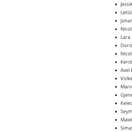
Jessi
Letiz
Joha
Nico
Lara 
Dori
Nicol
Kerst
Axel
Volk
Marv
Gjene
Kele
Seym
Male
Sima