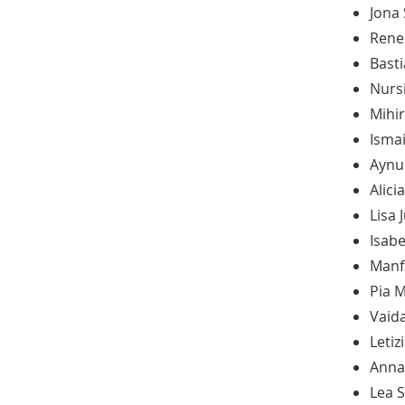
Jona
Rene
Bast
Nurs
Mihi
Ismai
Aynu
Alici
Lisa
Isab
Manf
Pia 
Vaid
Letiz
Anna
Lea 