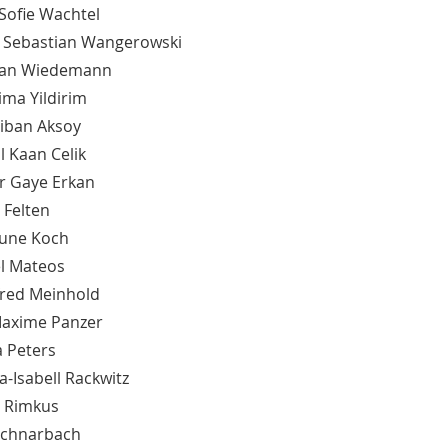
 Sofie Wachtel
 Sebastian Wangerowski
ian Wiedemann
ima Yildirim
riban Aksoy
l Kaan Celik
r Gaye Erkan
a Felten
 June Koch
el Mateos
red Meinhold
Maxime Panzer
a Peters
ia-Isabell Rackwitz
 Rimkus
Schnarbach