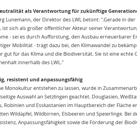
eutralität als Verantwortung für zukünftige Generatio
rg Lunemann, der Direktor des LWL betont: ".Gerade in der 
 ist sich als großer öffentlicher Akteur seiner Verantwortun
e - sei es durch Aufforstung, den Ausbau erneuerbarer E
tiger Mobilität - trägt dazu bei, den Klimawandel zu bekämpf
ur gut für das Klima und die Biodiversität. Sie ist eine echt
nhalt innerhalb des LWL."
tig, resistent und anpassungsfähig
e Monokultur entstehen zu lassen, wurde in Zusammenarbeit
elseitige Auswahl an Setzlingen geachtet. Douglasien, Weiß
, Robinien und Esskastanien im Hauptbereich der Fläche e
zten Wildäpfel, Wildbirnen, Elsbeeren und Speierlinge. Bei 
sistenz, Anpassungsfähigkeit sowie die Förderung der Biodiv