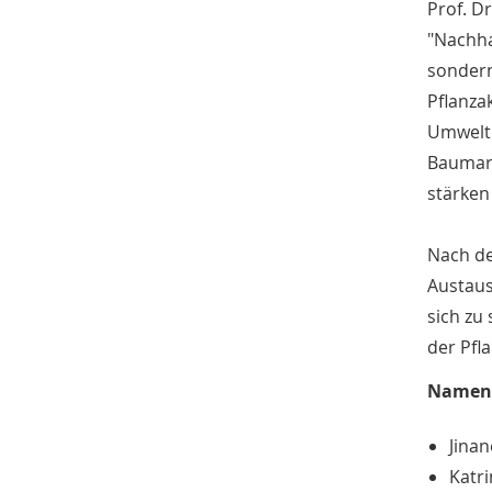
Prof. D
"Nachha
sondern
Pflanza
Umwelt 
Baumart
stärken
Nach de
Austaus
sich zu
der Pfl
Namen 
Jina
Katr